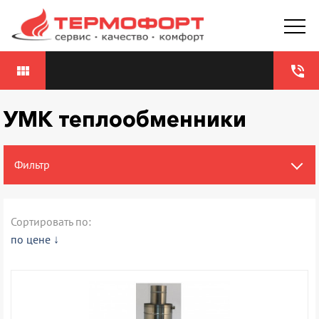
view_module
phone_in_talk
УМК теплообменники
Фильтр
Сортировать по:
по цене