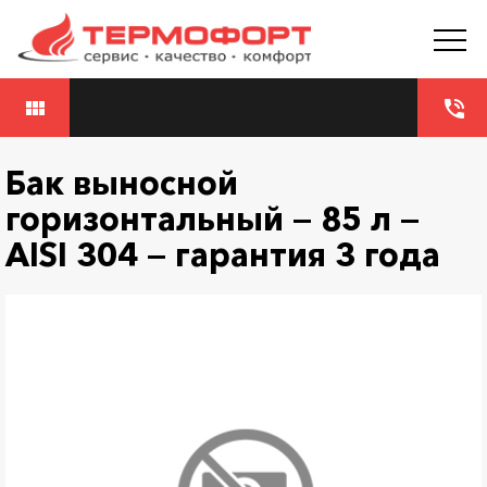
view_module
phone_in_talk
Бак выносной
горизонтальный — 85 л —
AISI 304 — гарантия 3 года