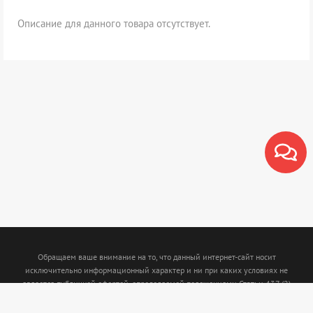
Описание для данного товара отсутствует.
Обращаем ваше внимание на то, что данный интернет-сайт носит
исключительно информационный характер и ни при каких условиях не
является публичной офертой, определяемой положениями Статьи 437 (2)
Гражданского кодекса Российской Федерации. Для получения подробной
информации о наличии и стоимости указанных товаров и (или) услуг,