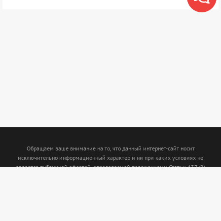
Обращаем ваше внимание на то, что данный интернет-сайт носит
исключительно информационный характер и ни при каких условиях не
является публичной офертой, определяемой положениями Статьи 437 (2)
Гражданского кодекса Российской Федерации. Для получения подробной
информации о наличии и стоимости указанных товаров и (или) услуг,
пожалуйста, обращайтесь к менеджерам с помощью специальной формы связи
или по телефону: (843)5-210-210. Интернет магазин www.termofort.ru не
осуществляет сбор, хранение обработку и передачу любых персональных