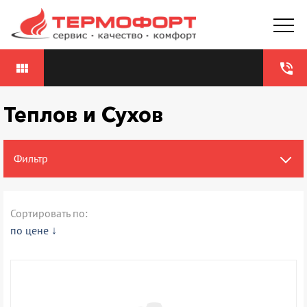
view_module
phone_in_talk
Теплов и Сухов
Фильтр
Сортировать по:
по цене