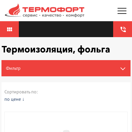
view_module
phone_in_talk
Термоизоляция, фольга
Фильтр
Сортировать по:
по цене