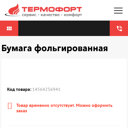
view_module
phone_in_talk
Бумага фольгированная
Код товара:
14564256941
Товар временно отсутствует. Можно оформить
заказ