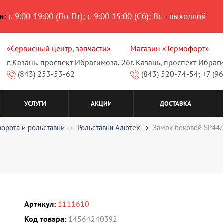
н:
с 9:00-19:00 (Пн-Пт); с 9:00-15:00 (Сб); Вс - выходной
«Сервисный центр, запчасти»
Магазин «Термофорт»
г. Казань, проспект Ибрагимова, 26
г. Казань, проспект Ибраг
(843) 253-53-62
(843) 520-74-54; +7 (9
УСЛУГИ
АКЦИИ
ДОСТАВКА
ворота и рольставни
Рольставни Алютех
Замок боковой SP44/
Артикул:
1111610
Код товара:
14564240392