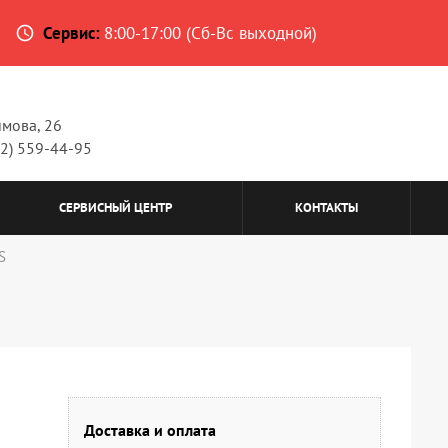
Сервис:
8:00-17:00 (Сб-Вс выходной)
access_time
имова, 26
62) 559-44-95
СЕРВИСНЫЙ ЦЕНТР
КОНТАКТЫ
S
Доставка и оплата