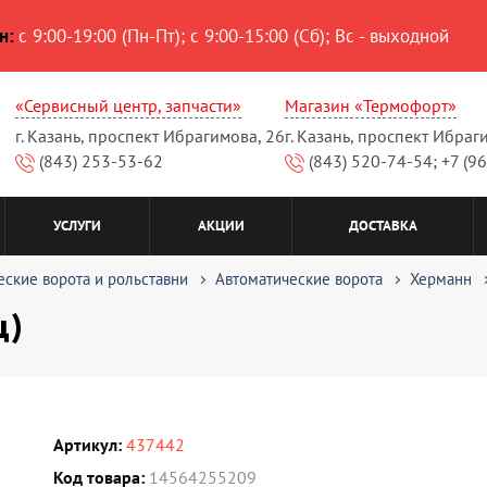
н:
с 9:00-19:00 (Пн-Пт); с 9:00-15:00 (Сб); Вс - выходной
«Сервисный центр, запчасти»
Магазин «Термофорт»
г. Казань, проспект Ибрагимова, 26
г. Казань, проспект Ибраг
(843) 253-53-62
(843) 520-74-54; +7 (9
УСЛУГИ
АКЦИИ
ДОСТАВКА
еские ворота и рольставни
Автоматические ворота
Херманн
ц)
Артикул:
437442
Код товара:
14564255209