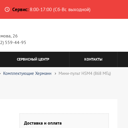
Сервис:
8:00-17:00 (Сб-Вс выходной)
access_time
имова, 26
62) 559-44-95
СЕРВИСНЫЙ ЦЕНТР
КОНТАКТЫ
Комплектующие Херманн
Мини-пульт HSM4 (868 МГц)
Доставка и оплата