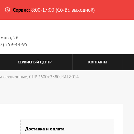
Сервис:
8:00-17:00 (Сб-Вс выходной)
access_time
имова, 26
62) 559-44-95
СЕРВИСНЫЙ ЦЕНТР
КОНТАКТЫ
а секционные, СПР 3600х2580, RAL8014
Доставка и оплата