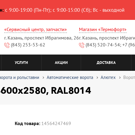
н:
с 9:00-19:00 (Пн-Пт); с 9:00-15:00 (Сб); Вс - выходной
«Сервисный центр, запчасти»
Магазин «Термофорт»
г. Казань, проспект Ибрагимова, 26
г. Казань, проспект Ибраг
(843) 253-53-62
(843) 520-74-54; +7 (9
УСЛУГИ
АКЦИИ
ДОСТАВКА
ворота и рольставни
Автоматические ворота
Алютех
Ворот
3600х2580, RAL8014
Код товара:
14564247469