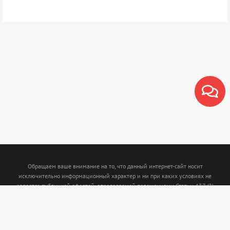
Обращаем ваше внимание на то, что данный интернет-сайт носит
исключительно информационный характер и ни при каких условиях не
является публичной офертой, определяемой положениями Статьи 437 (2)
Гражданского кодекса Российской Федерации. Для получения подробной
информации о наличии и стоимости указанных товаров и (или) услуг,
пожалуйста, обращайтесь к менеджерам с помощью специальной формы связи
или по телефону: (843)5-210-210. Интернет магазин www.termofort.ru не