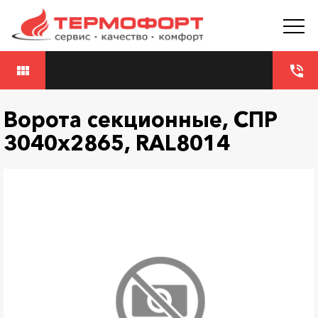
view_module
phone_in_talk
Ворота секционные, СПР
3040х2865, RAL8014