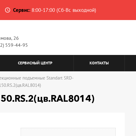
Сервис:
8:00-17:00 (Сб-Вс выходной)
access_time
имова, 26
62) 559-44-95
СЕРВИСНЫЙ ЦЕНТР
КОНТАКТЫ
екционные подъемные Standart SRD-
50.RS.2(цв.RAL8014)
50.RS.2(цв.RAL8014)