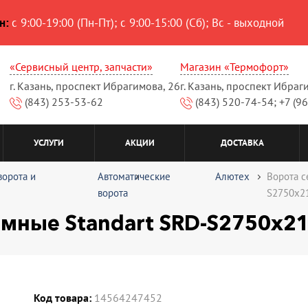
н:
с 9:00-19:00 (Пн-Пт); с 9:00-15:00 (Сб); Вс - выходной
«Сервисный центр, запчасти»
Магазин «Термофорт»
г. Казань, проспект Ибрагимова, 26
г. Казань, проспект Ибраг
(843) 253-53-62
(843) 520-74-54; +7 (9
УСЛУГИ
АКЦИИ
ДОСТАВКА
ворота и
Автоматические
Алютех
Ворота с
ворота
S2750х21
мные Standart SRD-S2750х21
Код товара:
14564247452