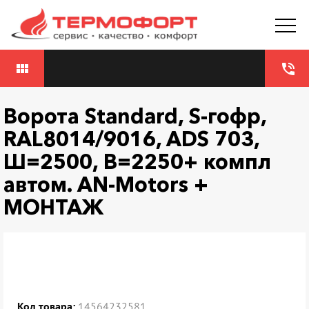
view_module
phone_in_talk
Ворота Standard, S-гофр,
RAL8014/9016, ADS 703,
Ш=2500, В=2250+ компл
автом. AN-Motors +
МОНТАЖ
Код товара:
14564232581