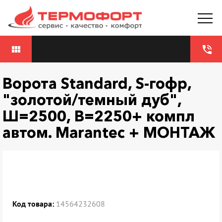
view_module
phone_in_talk
Ворота Standard, S-гофр,
"золотой/темный дуб",
Ш=2500, В=2250+ компл
автом. Marantec + МОНТАЖ
Код товара:
14564232608