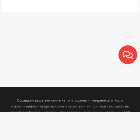
Обращаем ваше внимание на то, что данный интернет-сайт носит
исключительно информационный характер и ни при каких условиях не
является публичной офертой, определяемой положениями Статьи 437 (2)
Гражданского кодекса Российской Федерации. Для получения подробной
информации о наличии и стоимости указанных товаров и (или) услуг,
пожалуйста, обращайтесь к менеджерам с помощью специальной формы связи
или по телефону: (843)5-210-210. Интернет магазин www.termofort.ru не