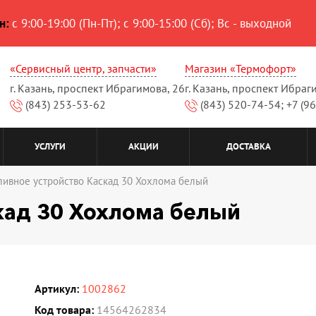
н:
с 9:00-19:00 (Пн-Пт); с 9:00-15:00 (Сб); Вс - выходной
«Сервисный центр, запчасти»
Магазин «Термофорт»
г. Казань, проспект Ибрагимова, 26
г. Казань, проспект Ибраг
(843) 253-53-62
(843) 520-74-54; +7 (9
УСЛУГИ
АКЦИИ
ДОСТАВКА
ливное устройство Каскад 30 Хохлома белый
кад 30 Хохлома белый
Артикул:
1002862
Код товара:
14564262834