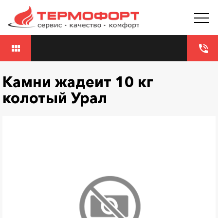
view_module
phone_in_talk
Камни жадеит 10 кг
колотый Урал