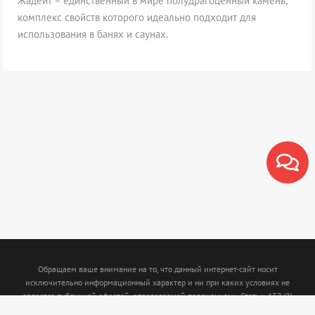
Жадеит – единственный в мире полудрагоценный камень,
комплекс свойств которого идеально подходит для
использования в банях и саунах.
Обращаем ваше внимание на то, что данный интернет-сайт носит
исключительно информационный характер и ни при каких условиях не
является публичной офертой, определяемой положениями Статьи 437 (2)
Гражданского кодекса Российской Федерации. Для получения подробной