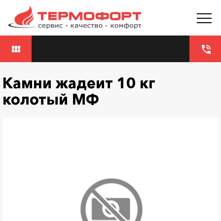
view_module
phone_in_talk
Камни жадеит 10 кг
колотый МФ