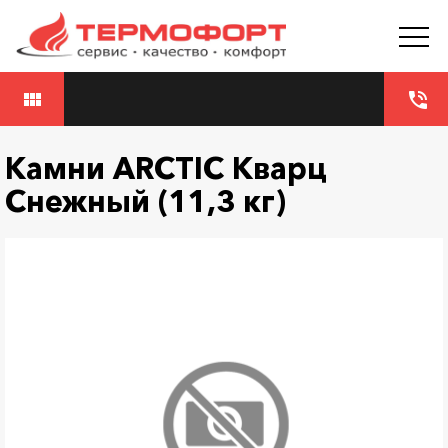
view_module
phone_in_talk
Камни ARCTIC Кварц
Снежный (11,3 кг)