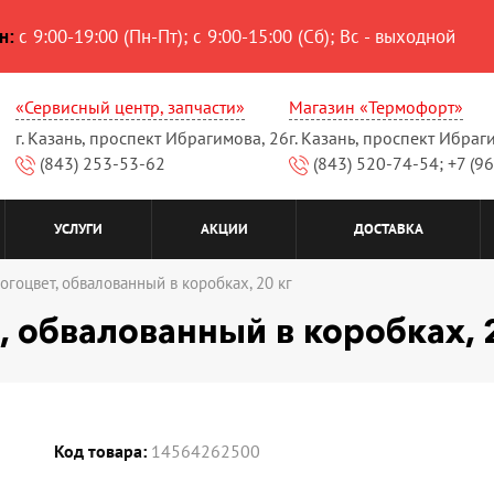
н:
с 9:00-19:00 (Пн-Пт); с 9:00-15:00 (Сб); Вс - выходной
«Сервисный центр, запчасти»
Магазин «Термофорт»
г. Казань, проспект Ибрагимова, 26
г. Казань, проспект Ибраг
(843) 253-53-62
(843) 520-74-54; +7 (9
УСЛУГИ
АКЦИИ
ДОСТАВКА
гоцвет, обвалованный в коробках, 20 кг
 обвалованный в коробках, 
Код товара:
14564262500