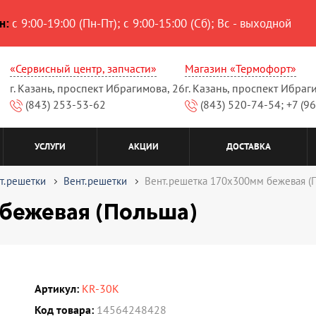
н:
с 9:00-19:00 (Пн-Пт); с 9:00-15:00 (Сб); Вс - выходной
«Сервисный центр, запчасти»
Магазин «Термофорт»
г. Казань, проспект Ибрагимова, 26
г. Казань, проспект Ибраг
(843) 253-53-62
(843) 520-74-54; +7 (9
УСЛУГИ
АКЦИИ
ДОСТАВКА
т.решетки
Вент.решетки
Вент.решетка 170х300мм бежевая (
бежевая (Польша)
Артикул:
KR-30K
Код товара:
14564248428