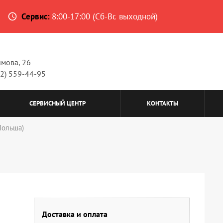
Сервис:
8:00-17:00 (Сб-Вс выходной)
access_time
имова, 26
62) 559-44-95
СЕРВИСНЫЙ ЦЕНТР
КОНТАКТЫ
Польша)
Доставка и оплата