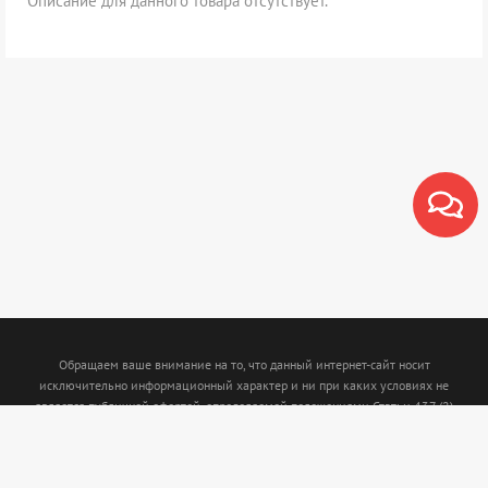
Описание для данного товара отсутствует.
Обращаем ваше внимание на то, что данный интернет-сайт носит
исключительно информационный характер и ни при каких условиях не
является публичной офертой, определяемой положениями Статьи 437 (2)
Гражданского кодекса Российской Федерации. Для получения подробной
информации о наличии и стоимости указанных товаров и (или) услуг,
пожалуйста, обращайтесь к менеджерам с помощью специальной формы связи