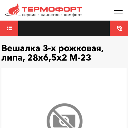
view_module
phone_in_talk
Вешалка 3-х рожковая,
липа, 28х6,5х2 М-23