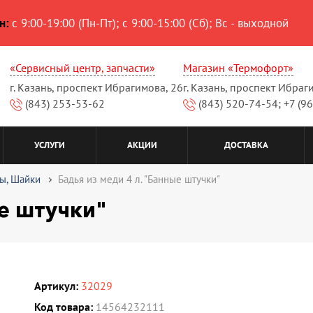
н:
с 9:00-19:00 (Пн-Пт); с 9:00-15:00 (Сб); Вс - выходной
«Сервисный центр, запчасти»
Магазин «Термофорт»
г. Казань, проспект Ибрагимова, 26
г. Казань, проспект Ибраг
(843) 253-53-62
(843) 520-74-54; +7 (9
УСЛУГИ
АКЦИИ
ДОСТАВКА
ы, Шайки
Бадья из меди 4 л. "Банные штучки"
ые штучки"
Артикул:
32029
Код товара:
14564232111