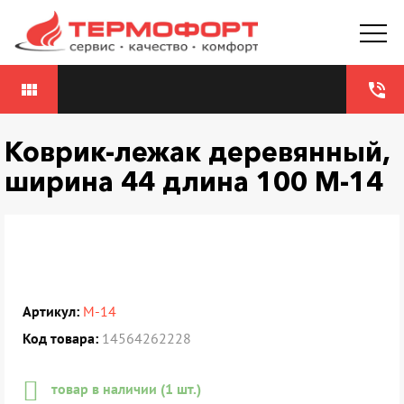
view_module
phone_in_talk
Коврик-лежак деревянный,
ширина 44 длина 100 М-14
Артикул:
М-14
Код товара:
14564262228
товар в наличии (1 шт.)