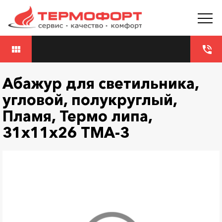
view_module
phone_in_talk
Абажур для светильника,
угловой, полукруглый,
Пламя, Термо липа,
31х11х26 ТМА-3