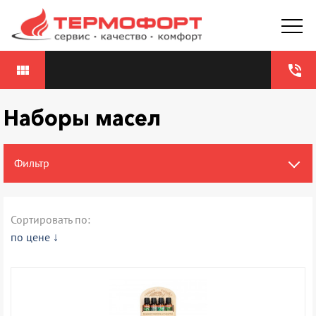
view_module
phone_in_talk
Наборы масел
Фильтр
Сортировать по:
по цене