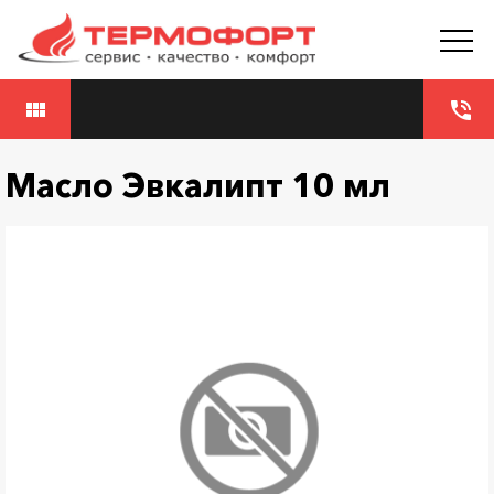
view_module
phone_in_talk
Масло Эвкалипт 10 мл