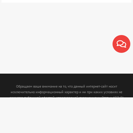
Обращаем ваше внимание на то, что данный интернет-сайт носит
исключительно информационный характер и ни при каких условиях не
является публичной офертой, определяемой положениями Статьи 437 (2)
Гражданского кодекса Российской Федерации. Для получения подробной
информации о наличии и стоимости указанных товаров и (или) услуг,
пожалуйста, обращайтесь к менеджерам с помощью специальной формы связи
или по телефону: (843)5-210-210. Интернет магазин www.termofort.ru не
осуществляет сбор, хранение обработку и передачу любых персональных
данных посетителей сайта.