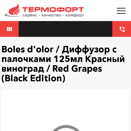
view_module
phone_in_talk
Boles d'olor / Диффузор с
палочками 125мл Красный
виноград / Red Grapes
(Black Edition)