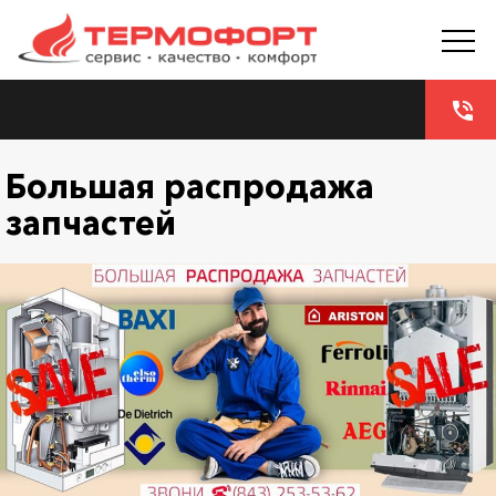
phone_in_talk
Большая распродажа
запчастей